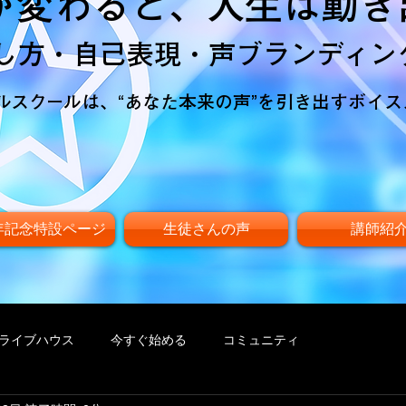
が変わると、人生は動き
し方・自己表現・声ブランディン
ボーカルスクールは、“あなた本来の声”を引き出すボイ
周年記念特設ページ
生徒さんの声
講師紹
ライブハウス
今すぐ始める
コミュニティ