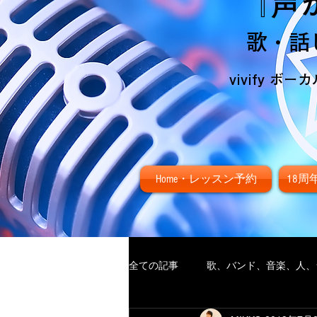
『声
歌・話
vivify 
Home・レッスン予約
18
全ての記事
歌、バンド、音楽、人、