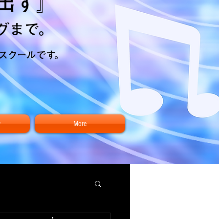
出す』
グまで。
ススクールです。
介
More