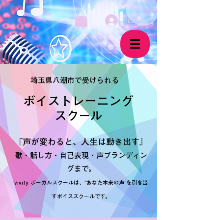
ログイン
埼玉県八潮市で受けられる
ボイストレーニング
​スクール
『声が変わると、人生は動き出す』
歌・話し方・自己表現・声ブランディン
グまで。
vivify ボーカルスクールは、“あなた本来の声”を引き出
すボイススクールです。