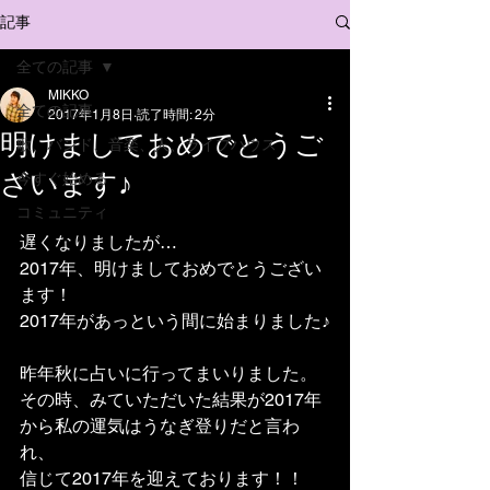
記事
全ての記事
MIKKO
全ての記事
2017年1月8日
読了時間: 2分
明けましておめでとうご
歌、バンド、音楽、人、ライブハウス
ざいます♪
今すぐ始める
コミュニティ
遅くなりましたが…
2017年、明けましておめでとうござい
ます！
2017年があっという間に始まりました♪
昨年秋に占いに行ってまいりました。
その時、みていただいた結果が2017年
から私の運気はうなぎ登りだと言わ
れ、
信じて2017年を迎えております！！