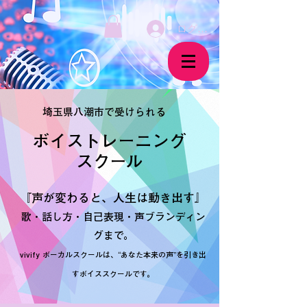
ログイン
埼玉県八潮市で受けられる
ボイストレーニング
​スクール
『声が変わると、人生は動き出す』
歌・話し方・自己表現・声ブランディン
グまで。
vivify ボーカルスクールは、“あなた本来の声”を引き出
すボイススクールです。