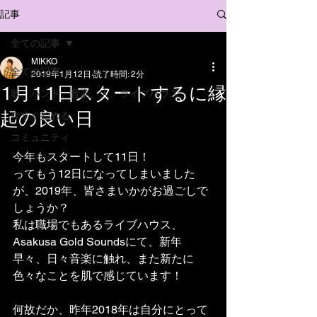
記事
全ての記事
MIKKO
全ての記事
2019年1月12日
読了時間: 2分
1月11日スタートするに縁
歌、バンド、音楽、人、ライブハウス
起の良い日
今すぐ始める
コミュニティ
今年もスタートして11日！
ってもう12日になってしまいました
が、2019年、皆さまいかがお過ごしで
しょうか？
私は職場でもあるライブハウス、
Asakusa Gold Soundsにて、新年
早々、日々音楽に触れ、また新たに
色々なことを肌で感じています！
何故だか、昨年2018年は自分にとって