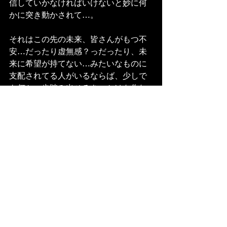
信していかなければいけないと妙に何
かに突き動かされて…。
それはこの先の未来、皆さんがもつ不
安…だったり虚無感？っだったり、未
来に希望が持てない…みたいなものに
支配されてる人がいるならば、少しで
も何か一歩踏み出せるきっかけを作れ
れば…と思っています。
私は長年やり続けてこれたことが唯一
『歌』『ミュージシャン』というもの
なので、その世界で頑張ってる人達と
たくさんの繋がりがあります。
私が尊敬心をもってお付き合いさせて
もらってる方達にお力添えいただい
て、対談形式でお話聞かせてもらった
内容を、動画配信していきたい！と企
んでおります。