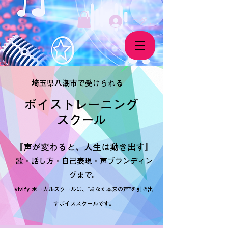
ログイン
埼玉県八潮市で受けられる
ボイストレーニング
​スクール
『声が変わると、人生は動き出す』
歌・話し方・自己表現・声ブランディン
グまで。
vivify ボーカルスクールは、“あなた本来の声”を引き出
すボイススクールです。