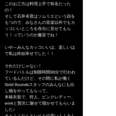
このお三方は料理上手で有名だった
の！
そして石井卓君はソムリエという顔を
もつので、みなさんの音楽以外でもカ
ッコいいところを存分に見せてもら
う！っていうのが趣旨でね！
いや～みんなカッコいいは、楽しいは
で私は終始幸せでした！！
それだけじゃない！
フードバトルは制限時間30分で行われ
ているんだけど、その間に私が働く
Gold Soundsスタッフのみんなにも出
し物をやってもらって。
本格衣装で、狩人、ピンクレディー、
winkと贅沢に魅せて聴かせてもらいま
した♪
まぁ！！なんとレベルの高い！！みん