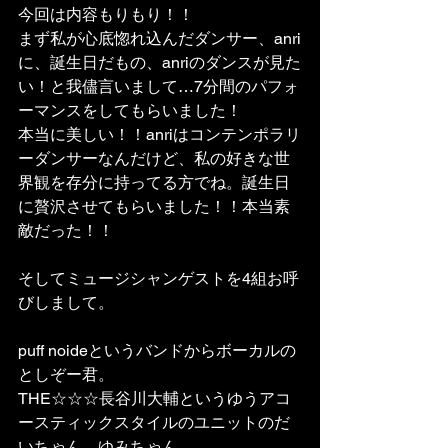
今回は内容もりもり！！
まず私が心底惚れ込んだダンサー、anri
に、誕生日だもの、anriのダンスが見た
い！と我儘言いまして…7分間のパフォ
ーマンスをしてもらいました！
本当に美しい！！anriはコンテンポラリ
ーダンサーなんだけど、私の好きな世
界観を存分に持ってる方でね。誕生日
に贅沢させてもらいました！！本当素
敵だった！！
そしてミュージシャンゲストを4組お呼
びしまして。
puff noideというバンドからボーカルの
としぞー君。
THE☆☆☆長谷川大輔というゆうアコ
ースティックスタイルのユニットのだ
いちゃん、ゆみちゃん。