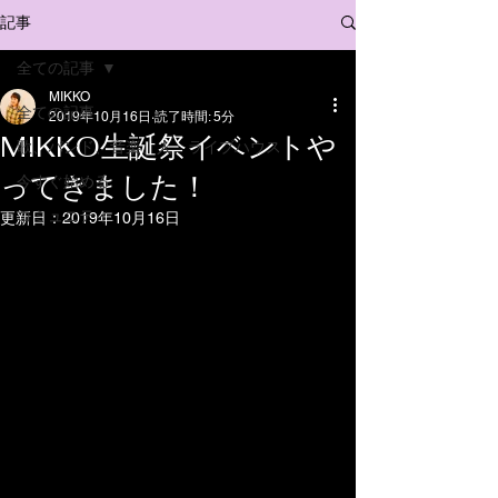
記事
全ての記事
MIKKO
全ての記事
2019年10月16日
読了時間: 5分
MIKKO生誕祭イベントや
歌、バンド、音楽、人、ライブハウス
ってきました！
今すぐ始める
コミュニティ
更新日：
2019年10月16日