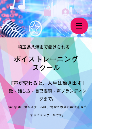
ログイン
埼玉県八潮市で受けられる
ボイストレーニング
​スクール
『声が変わると、人生は動き出す』
歌・話し方・自己表現・声ブランディン
グまで。
vivify ボーカルスクールは、“あなた本来の声”を引き出
すボイススクールです。