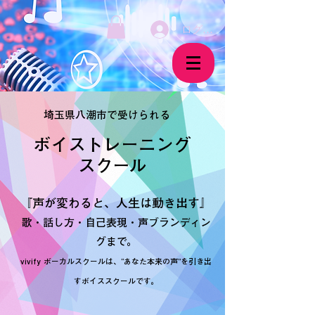
ログイン
埼玉県八潮市で受けられる
ボイストレーニング
​スクール
『声が変わると、人生は動き出す』
歌・話し方・自己表現・声ブランディン
グまで。
vivify ボーカルスクールは、“あなた本来の声”を引き出
すボイススクールです。