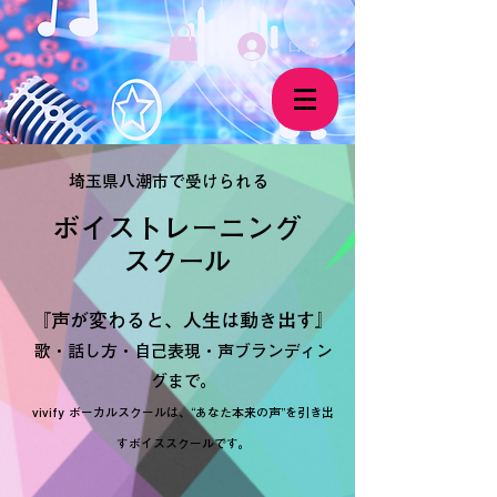
ログイン
埼玉県八潮市で受けられる
ボイストレーニング
​スクール
『声が変わると、人生は動き出す』
歌・話し方・自己表現・声ブランディン
グまで。
vivify ボーカルスクールは、“あなた本来の声”を引き出
すボイススクールです。