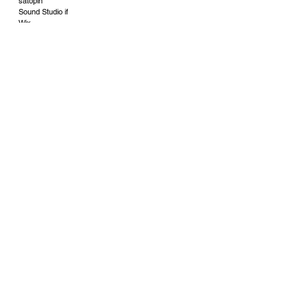
satopin
​Sound Studio if
Wix
freepik
​MIKKO OFFICIAL SNS