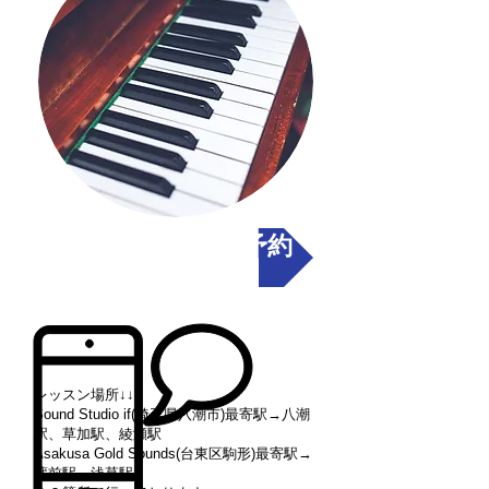
料金＆レッスン予約
レッスン場所↓↓
Sound Studio if(埼玉県八潮市)最寄駅→八潮
駅、草加駅、綾瀬駅
Asakusa Gold Sounds(台東区駒形)最寄駅→
蔵前駅、浅草駅