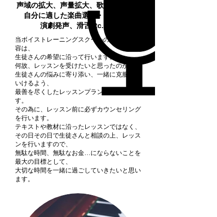
声域の拡大、声量拡大、歌唱表現力、
自分に適した楽曲選び・歌選び、
演劇発声、滑舌etc…。
当ボイストレーニングスクールのレッスン内
容は、
生徒さんの希望に沿って行います。
何故、レッスンを受けたいと思ったのか…。
生徒さんの悩みに寄り添い、一緒に克服して
いけるよう、
最善を尽くしたレッスンプランを組み立てま
す。
その為に、レッスン前に必ずカウンセリング
を行います。
テキストや教材に沿ったレッスンではなく、
その日その日で生徒さんと相談の上、レッス
ンを行いますので、
無駄な時間、無駄なお金…にならないことを
最大の目標として、
大切な時間を一緒に過ごしていきたいと思い
ます。