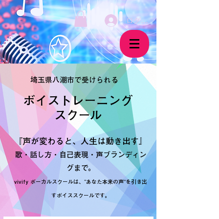
ログイン
埼玉県八潮市で受けられる
ボイストレーニング
​スクール
『声が変わると、人生は動き出す』
歌・話し方・自己表現・声ブランディン
グまで。
vivify ボーカルスクールは、“あなた本来の声”を引き出
すボイススクールです。