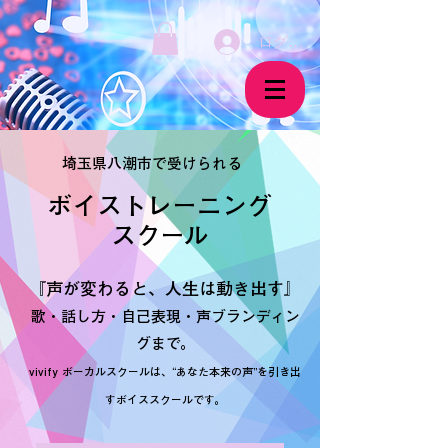
ログイン
埼玉県八潮市で受けられる
ボイストレーニング
​スクール
『声が変わると、人生は動き出す』
歌・話し方・自己表現・声ブランディン
グまで。
vivify ボーカルスクールは、“あなた本来の声”を引き出
すボイススクールです。