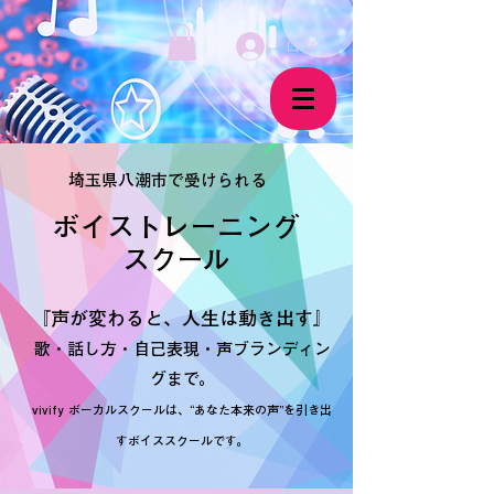
ログイン
埼玉県八潮市で受けられる
ボイストレーニング
​スクール
『声が変わると、人生は動き出す』
歌・話し方・自己表現・声ブランディン
グまで。
vivify ボーカルスクールは、“あなた本来の声”を引き出
すボイススクールです。