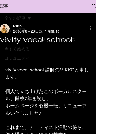
記事
全ての記事
MIKKO
全ての記事
2016年8月23日
読了時間: 1分
vivify vocal school
歌、バンド、音楽、人、ライブハウス
今すぐ始める
コミュニティ
vivify vocal school 講師のMIKKOと申し
ます。
個人で立ち上げたこのボーカルスクー
ル、開校7年を祝し、
ホームページを心機一転、リニューア
ルいたしました♪
これまで、アーティスト活動の傍ら、